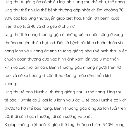
Ung thư tuyến giáp có nhiều loại như: ung thư thể nhú, thể nang..
Ung thư thể nhú là thể bệnh thường gặp nhất chiếm khoảng 70-
90% các loại ung thư tuyến giáp biệt hoá. Phần lớn bệnh xuất
hiện ở độ tuổi 40 và chủ yếu ở phụ nữ.
Ung thư thể nang thường gặp ở những bệnh nhân sống ở vùng
thường xuyên thiếu hụt lod. Đây là bệnh rất khó chuẩn đoán vì u
nang lành và u nang ác tính thường giống nhau về hình thái. Việc
chuẩn đoán thường dựa vào hình ảnh xâm lấn vào u mô thần
kinh và các mô lân cận. Bệnh thường gặp những người trên 40
tuổi và có xu hướng di căn theo đường máu đến thần kinh,
xương.
Ung thư tế bào Hurthle: thường giống như u thể nang. Ung thư
tế bào Hurthle có 2 loại là u lành và u ác. U tế bào Hurthle có kích
thước to hơn tế bào nang. Bệnh thường gặp ở người lớn tuổi trên
50, ít di căn hạch thường, di căn xương và phổi.
K giáp không biệt hoá: K giáp thể tuỷ thường chiếm 5-10% trong