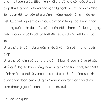
ung thư tuyến giáp. Biểu hiện khối u thường ở cổ hoặc ở tuyến
giáp thường phối hợp với các bệnh lý bạch huyết. bệnh thường
liên quan đến tới yếu tố gia đình, những người tân sinh đa nội
tiết. Qua xét nghiệm cho thấy Calcitonin tăng cao. Bệnh nhân
thường xuất hiện đau đầu, bệnh tiến triển chậm, tiên lượng nặng.
Biện pháp loại bỏ là cắt bỏ triệt để nếu có di căn kết hợp hoá trị
liệu.
Ung thư thể tuỷ thường gặp nhiểu ổ xâm lấn bên trong tuyến
giáp.
Ung thư bất định sản: ung thư gồm 2 loại tế bào nhỏ và tế bào
khổng lồ. loại tế bào khổng lồ và ung thư ác tính nhất, trên 50%
bệnh nhân có thể từ vong trong thời gian 6- 12 tháng sau khi
được chẩn đoán bệnh. Ung thư xâm nhập rất mạnh và di căn
sớm thường gặp ở bệnh nhân trên 60 tuổi.
Chủ đề liên quan: