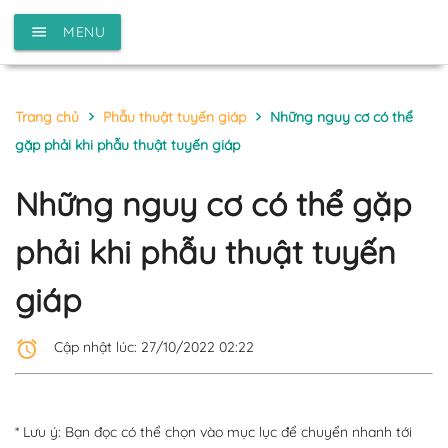
menu
MENU
Trang chủ
Phẫu thuật tuyến giáp
Những nguy cơ có thể
chevron_right
chevron_right
gặp phải khi phẫu thuật tuyến giáp
Những nguy cơ có thể gặp
phải khi phẫu thuật tuyến
giáp
alarm
Cập nhật lúc: 27/10/2022 02:22
* Lưu ý: Bạn đọc có thể chọn vào mục lục để chuyển nhanh tới