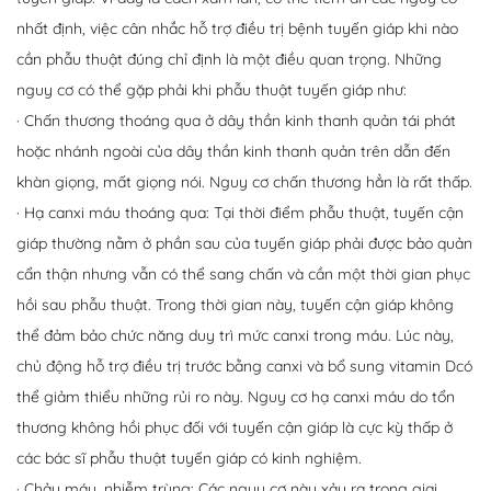
nhất định, việc cân nhắc hỗ trợ điều trị bệnh tuyến giáp khi nào
cần phẫu thuật đúng chỉ định là một điều quan trọng. Những
nguy cơ có thể gặp phải khi phẫu thuật tuyến giáp như:
· Chấn thương thoáng qua ở dây thần kinh thanh quản tái phát
hoặc nhánh ngoài của dây thần kinh thanh quản trên dẫn đến
khàn giọng, mất giọng nói. Nguy cơ chấn thương hẳn là rất thấp.
· Hạ canxi máu thoáng qua: Tại thời điểm phẫu thuật, tuyến cận
giáp thường nằm ở phần sau của tuyến giáp phải được bảo quản
cẩn thận nhưng vẫn có thể sang chấn và cần một thời gian phục
hồi sau phẫu thuật. Trong thời gian này, tuyến cận giáp không
thể đảm bảo chức năng duy trì mức canxi trong máu. Lúc này,
chủ động hỗ trợ điều trị trước bằng canxi và bổ sung vitamin Dcó
thể giảm thiểu những rủi ro này. Nguy cơ hạ canxi máu do tổn
thương không hồi phục đối với tuyến cận giáp là cực kỳ thấp ở
các bác sĩ phẫu thuật tuyến giáp có kinh nghiệm.
· Chảy máu, nhiễm trùng: Các nguy cơ này xảy ra trong giai