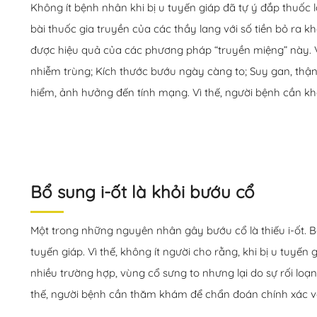
Không ít bệnh nhân khi bị u tuyến giáp đã tự ý đắp thuốc 
bài thuốc gia truyền của các thầy lang với số tiền bỏ ra
được hiệu quả của các phương pháp “truyền miệng” này. Và
nhiễm trùng; Kích thước bướu ngày càng to; Suy gan, thậ
hiểm, ảnh hưởng đến tính mạng. Vì thế, người bệnh cần khá
Bổ sung i-ốt là khỏi bướu cổ
Một trong những nguyên nhân gây bướu cổ là thiếu i-ốt. Bở
tuyến giáp. Vì thế, không ít người cho rằng, khi bị u tuyến 
nhiều trường hợp, vùng cổ sưng to nhưng lại do sự rối lo
thế, người bệnh cần thăm khám để chẩn đoán chính xác v