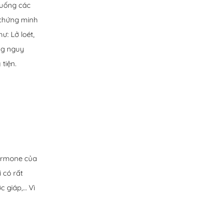
n uống các
 chứng minh
: Lở loét,
ng nguy
tiện.
hormone của
i có rất
c giáp,… Vì