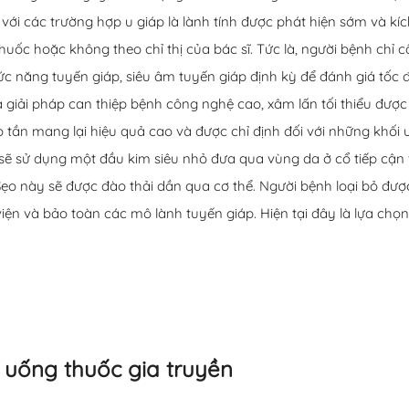
với các trường hợp u giáp là lành tính được phát hiện sớm và kí
uốc hoặc không theo chỉ thị của bác sĩ. Tức là, người bệnh chỉ c
ức năng tuyến giáp, siêu âm tuyến giáp định kỳ để đánh giá tốc 
à giải pháp can thiệp bệnh công nghệ cao, xâm lấn tối thiểu đượ
 tần mang lại hiệu quả cao và được chỉ định đối với những khối u
ẽ sử dụng một đầu kim siêu nhỏ đưa qua vùng da ở cổ tiếp cận v
Sẹo này sẽ được đào thải dần qua cơ thể. Người bệnh loại bỏ đượ
 và bảo toàn các mô lành tuyến giáp. Hiện tại đây là lựa chọn 
 uống thuốc gia truyền