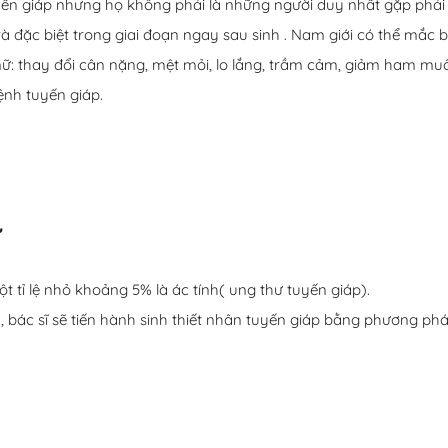
ến giáp nhưng họ không phải là những người duy nhất gặp phải 
à đặc biệt trong giai đoạn ngay sau sinh . Nam giới có thể mắc 
nữ: thay đổi cân nặng, mệt mỏi, lo lắng, trầm cảm, giảm ham muố
ệnh tuyến giáp.
ư
t tỉ lệ nhỏ khoảng 5% là ác tính( ung thư tuyến giáp).
h, bác sĩ sẽ tiến hành sinh thiết nhân tuyến giáp bằng phương ph