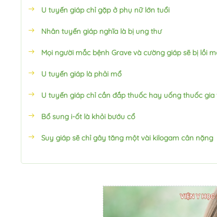
U tuyến giáp chỉ gặp ở phụ nữ lớn tuổi
Nhân tuyến giáp nghĩa là bị ung thư
Mọi người mắc bệnh Grave và cường giáp sẽ bị lồi m
U tuyến giáp là phải mổ
U tuyến giáp chỉ cần đắp thuốc hay uống thuốc gia
Bổ sung i-ốt là khỏi bướu cổ
Suy giáp sẽ chỉ gây tăng một vài kilogam cân nặng