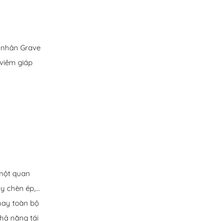
h nhân Grave
 viêm giáp
 một quan
 chèn ép,...
 hay toàn bộ
hả năng tái