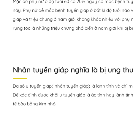
Mặc dù phụ nữ ở độ tuổi 60 có 20% nguy cơ mắc bệnh tuy
này. Phụ nữ dễ mắc bệnh tuyến giáp ở bất kì độ tuổi nào v
giáp và triệu chứng ở nam giới không khác nhiều với phụ 
rụng tóc là những triệu chứng phổ biến ở nam giới khi bị b
Nhân tuyến giáp nghĩa là bị ung th
Đa số u tuyến giáp( nhân tuyến giáp) là lành tính và chỉ mộ
Để xác định được khối u tuyến giáp là ác tính hay lành tín
tế bào bằng kim nhỏ.