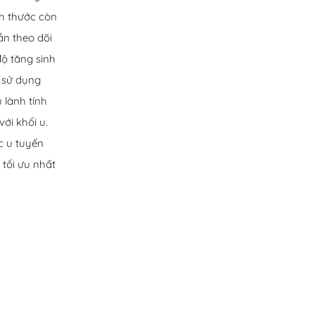
ch thước còn
ần theo dõi
độ tăng sinh
c sử dụng
 lành tính
ới khối u.
c u tuyến
tối ưu nhất