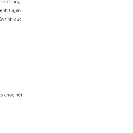
tình trạng
bệnh tuyến
n tình dục,
áp chọc hút