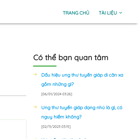
TRANG CHỦ
TÀI LIỆU
expand_more
Có thể bạn quan tâm
Dấu hiệu ung thư tuyến giáp di căn xa
gồm những gì?
[06/01/2024 03:26]
Ung thư tuyến giáp dạng nhú là gì, có
nguy hiểm không?
[02/11/2023 03:15]