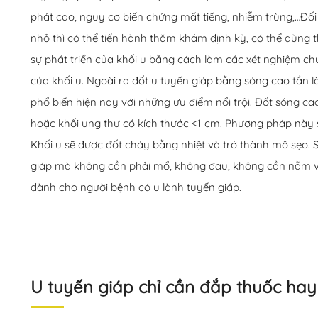
phát cao, nguy cơ biến chứng mất tiếng, nhiễm trùng,…Đối 
nhỏ thì có thể tiến hành thăm khám định kỳ, có thể dùng th
sự phát triển của khối u bằng cách làm các xét nghiệm ch
của khối u. Ngoài ra đốt u tuyến giáp bằng sóng cao tần l
phổ biến hiện nay với những ưu điểm nổi trội. Đốt sóng cao
hoặc khối ung thư có kích thước <1 cm. Phương pháp này s
Khối u sẽ được đốt cháy bằng nhiệt và trở thành mô sẹo. 
giáp mà không cần phải mổ, không đau, không cần nằm viện
dành cho người bệnh có u lành tuyến giáp.
U tuyến giáp chỉ cần đắp thuốc hay