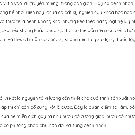
lá vì tin vào lời “truyền miệng” trong dân gian. Hay có bệnh nhâ
 không hề nhỏ. Hiện nay, chưa có bất kỳ nghiên cứu khoa học nào
 thực tế là bệnh không khỏi nhưng kéo theo hàng loạt hệ lụy như
n;…Và nếu không khắc phục kịp thời có thể dẫn đến các biến chứ
m và theo chỉ dẫn của bác sĩ, không nên tự ý sử dụng thuốc tùy 
i vì i-ốt là nguyên tố vi lượng cần thiết cho quá trình sản xuất 
giáp thì chỉ cần bổ sung i-ốt là được. Đây là quan điểm sai lầm, bở
ạn của hệ miễn dịch gây ra như bướu cổ cường giáp, bướu cổ nhượ
à có phương pháp phù hợp đối với từng bệnh nhân.