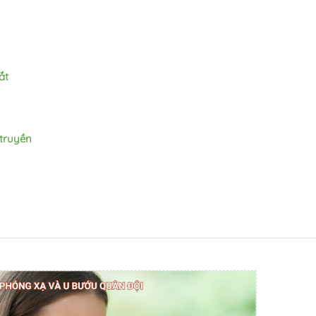
ắt
 truyền