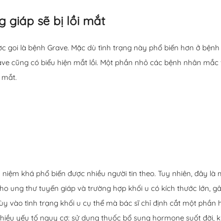
giáp sẽ bị lồi mắt
ược goi là bệnh Grave. Mặc dù tình trạng này phổ biến hơn ở bện
ve cũng có biểu hiện mắt lồi. Một phần nhỏ các bệnh nhân mắc
 mắt.
 niệm khá phổ biến được nhiều người tin theo. Tuy nhiên, đây là
o ung thư tuyến giáp và trường hợp khối u có kích thước lớn, gây
y vào tình trạng khối u cụ thể mà bác sĩ chỉ định cắt một phần
nhiều yếu tố nguy cơ: sử dụng thuốc bổ sung hormone suốt đời, k