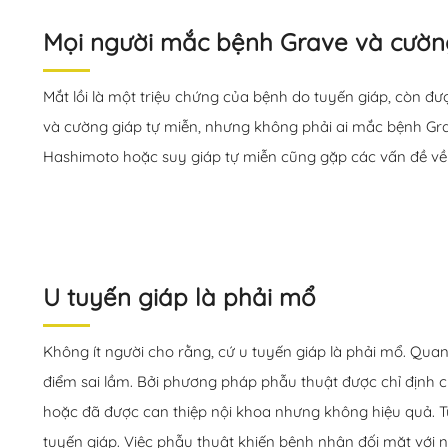
Mọi người mắc bệnh Grave và cường 
Mắt lồi là một triệu chứng của bệnh do tuyến giáp, còn đ
và cường giáp tự miễn, nhưng không phải ai mắc bệnh Gra
Hashimoto hoặc suy giáp tự miễn cũng gặp các vấn đề về
U tuyến giáp là phải mổ
Không ít người cho rằng, cứ u tuyến giáp là phải mổ. Quan
điểm sai lầm. Bởi phương pháp phẫu thuật được chỉ định ch
hoặc đã được can thiệp nội khoa nhưng không hiệu quả. Tù
tuyến giáp. Việc phẫu thuật khiến bệnh nhân đối mặt với 