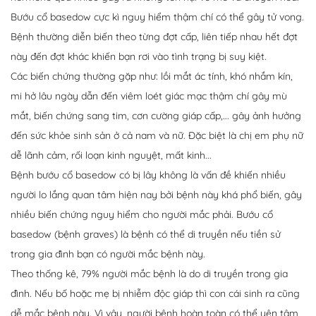
Bướu cổ basedow cực kì nguy hiểm thậm chí có thể gây tử vong.
Bệnh thường diễn biến theo từng đợt cấp, liên tiếp nhau hết đợt
này đến đợt khác khiến bạn rơi vào tình trạng bị suy kiệt.
Các biến chứng thường gặp như: lồi mắt ác tính, khó nhắm kín,
mi hở lâu ngày dẫn đến viêm loét giác mạc thậm chí gây mù
mắt, biến chứng sang tim, cơn cường giáp cấp,... gây ảnh hưởng
đến sức khỏe sinh sản ở cả nam và nữ. Đặc biệt là chị em phụ nữ
dễ lãnh cảm, rối loạn kinh nguyệt, mất kinh...
Bệnh bướu cổ basedow có bị lây không là vấn đề khiến nhiều
người lo lắng quan tâm hiện nay bởi bệnh này khá phổ biến, gây
nhiều biến chứng nguy hiểm cho người mắc phải. Bướu cổ
basedow (bệnh graves) là bệnh có thể di truyền nếu tiền sử
trong gia đình bạn có người mắc bệnh này.
Theo thống kê, 79% người mắc bệnh là do di truyền trong gia
đình. Nếu bố hoặc mẹ bị nhiễm độc giáp thì con cái sinh ra cũng
dễ mắc bệnh này. Vì vậy, người bệnh hoàn toàn có thể yên tâm