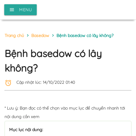
menu
MENU
Trang chủ
Basedow
Bệnh basedow có lây không?
chevron_right
chevron_right
Bệnh basedow có lây
không?
alarm
Cập nhật lúc: 14/10/2022 01:40
* Lưu ý: Bạn đọc có thể chọn vào mục lục để chuyển nhanh tới
nội dung cần xem
Mục lục nội dung: